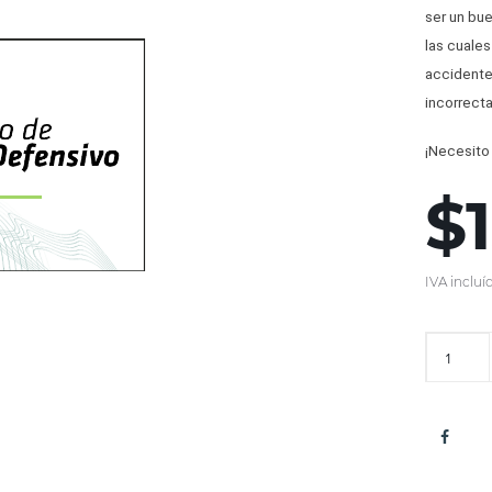
ser un bu
las cuales
accidentes
incorrect
¡Necesito
$
IVA incluí