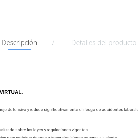
Descripción
Detalles del producto
l VIRTUAL.
ejo defensivo y reduce significativamente el riesgo de accidentes laborales
alizado sobre las leyes y regulaciones vigentes.
ias para anticipar riesgos y tomar decisiones seguras al volante.